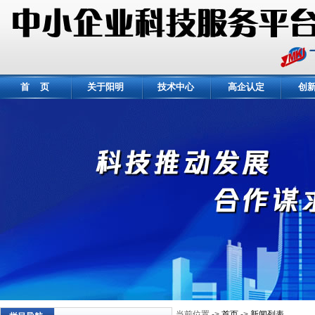
首 页
关于阳明
技术中心
高企认定
创
当前位置 ->
首页
->
新闻列表