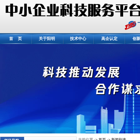
首 页
关于阳明
技术中心
高企认定
创
当前位置 ->
首页
->
新闻列表