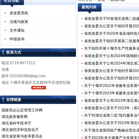
栏目导航
新闻列表
发改委系统
省发改委关于印发湖北省第二批服务
法规与政策
省发改委办公室关于组织开展20
文件通知
省发改委关于2025年省县域特
申报咨询
省发改委关于组织开展第二批服务业
关于组织开展十堰市生产性服务业
联系方式
省发改委关于公布2024年国地
电话:0719-8677213
省发改委关于公布2024年湖北
传真:
省发改委办公室关于组织开展202
邮件:552050388@qq.com
省发改委办公室关于组织开展20
地址:十堰市茅箭区北京路88号百强世纪城
关于十堰市2022年省服务业发展
关于十堰市2023年省服务业发
友情链接
省发改委关于公布2023年湖北
省发改委办公室关于2023年（
国家高企认定管理工作网
关于对湖北省第三批“现代服务业
湖北政务服务网
省发改委办公室关于2023年湖
湖北省科学技术厅
湖北省经济和信息化厅
关于湖北省第四批产教融合型企
湖北省发展与改革委员会
关于2023年省大健康产业发展专