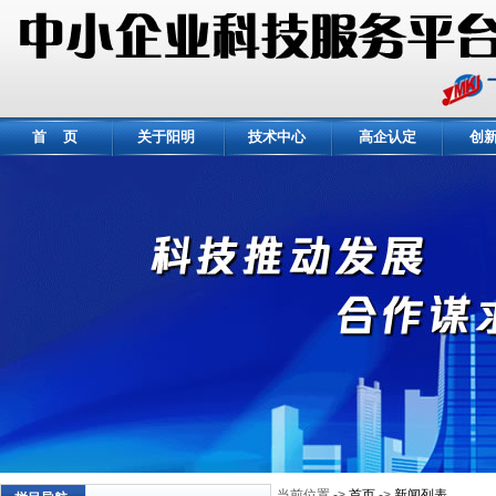
首 页
关于阳明
技术中心
高企认定
创
当前位置 ->
首页
->
新闻列表